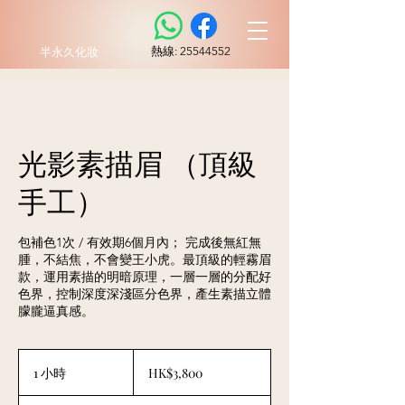
​熱線:
25544552
半永久化妝
光影素描眉 （頂級
手工）
包補色1次 / 有效期6個月內； 完成後無紅無
腫，不結焦，不會變王小虎。最頂級的輕霧眉
款，運用素描的明暗原理，一層一層的分配好
色界，控制深度深淺區分色界，產生素描立體
朦朧逼真感。
3,800
港
1 小時
1
HK$3,800
元
小