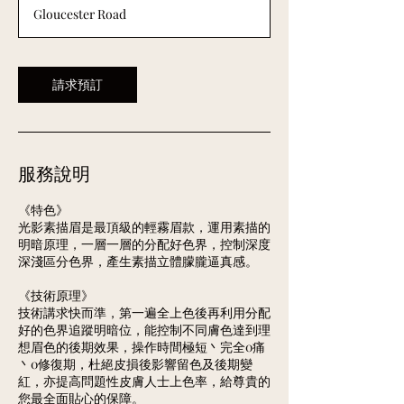
Gloucester Road
請求預訂
服務說明
《特色》
光影素描眉是最頂級的輕霧眉款，運用素描的
明暗原理，一層一層的分配好色界，控制深度
深淺區分色界，產生素描立體朦朧逼真感。
《技術原理》
技術講求快而準，第一遍全上色後再利用分配
好的色界追蹤明暗位，能控制不同膚色達到理
想眉色的後期效果，操作時間極短丶完全0痛
丶0修復期，杜絕皮損後影響留色及後期變
紅，亦提高問題性皮膚人士上色率，給尊貴的
您最全面貼心的保障。