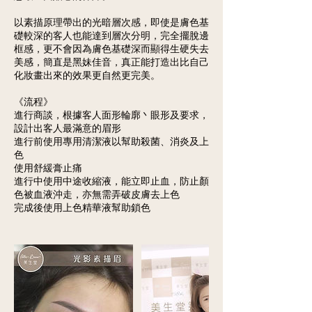
以素描原理帶出的光暗層次感，即使是膚色基
礎較深的客人也能達到層次分明，完全擺脫邊
框感，更不會因為膚色基礎深而顯得生硬失去
美感，簡直是黑妹佳音，真正能打造出比自己
化妝畫出來的效果更自然更完美。
《流程》
進行商談，根據客人面形輪廓丶眼形及要求，
設計出客人最滿意的眉形
進行前使用專用清潔液以幫助殺菌、消炎及上
色
使用舒緩膏止痛
進行中使用中途收縮液，能立即止血，防止顏
色被血液沖走，亦無需弄破皮膚去上色
完成後使用上色精華液幫助鎖色