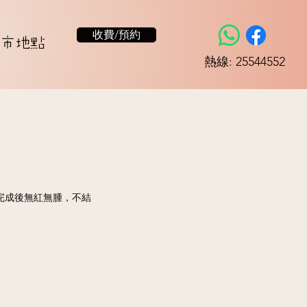
收費/預約
市地點
​熱線: 25544552
！完成後無紅無腫，不結