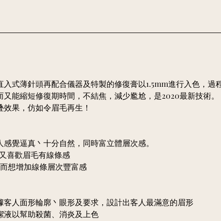
入式薄針頭再配合儀器及特製的修復膏以1.5mm進行入色，過
而又能縮短修復期時間，不結焦，減少尷尬，是2020最新技術。
叠效果，仿如令眉毛再生！
人感覺逼真丶十分自然，同時富立體層次感。
而又喜歡眉毛有線條感
淡而想增加線條層次豐富感
據客人面形輪廓丶眼形及要求，設計出客人最滿意的眉形
潔液以幫助殺菌、消炎及上色