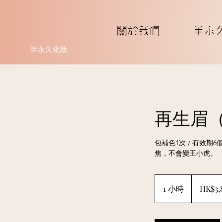
關於我們
半永
半永久化妝
再生眉
包補色1次 / 有效
焦，不會變王小虎。
3,800
港
1 小時
1
HK$3,
元
小