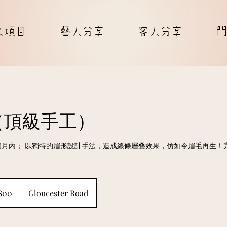
久項目
藝人分享
客人分享
門
（頂級手工）
期6個月內； 以獨特的眉形設計手法，造成線條層叠效果，仿如令眉毛再生
800
Gloucester Road