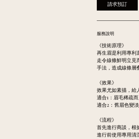
請求預訂
服務說明
《技術原理》
再生眉是利用專利直
走令線條鮮明立見
手法，造成線條層
《效果》
效果尤如素描，給
適合1：眉毛稀疏
適合2：舊眉色變
《流程》
首先進行商談，根
進行前使用專用清